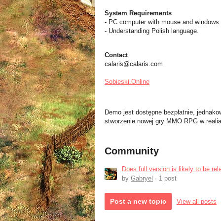
System Requirements
- PC computer with mouse and windows 
- Understanding Polish language.
Contact
calaris@calaris.com
Sobieski.Online
Demo jest dostępne bezpłatnie, jednako
stworzenie nowej gry MMO RPG w realia
Community
Does full version is likely to be r
by
Gabryel
· 1 post
Post a new topic
View all posts