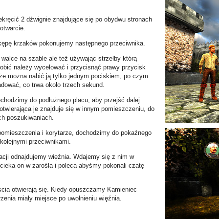
ekręcić 2 dźwignie znajdujące się po obydwu stronach
otwarcie.
z kępę krzaków pokonujemy następnego przeciwnika.
alce na szable ale też używając strzelby którą
robić należy wycelować i przycisnąć prawy przycisk
że można nabić ją tylko jednym pociskiem, po czym
dować, co trwa około trzech sekund.
chodzimy do podłużnego placu, aby przejść dalej
otwierająca je znajduje się w innym pomieszczeniu, do
ch poszukiwaniach.
, pomieszczenia i korytarze, dochodzimy do pokaźnego
kolejnymi przeciwnikami.
kacji odnajdujemy więźnia. Wdajemy się z nim w
ieka on w zarośla i poleca abyśmy pokonali czatę
ścia otwierają się. Kiedy opuszczamy Kamieniec
rzenia miały miejsce po uwolnieniu więźnia.