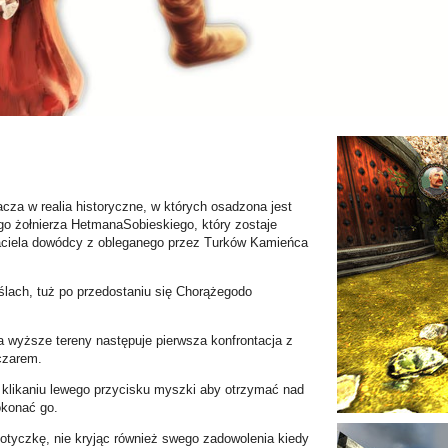
cza w realia historyczne, w których osadzona jest
o żołnierza HetmanaSobieskiego, który zostaje
jaciela dowódcy z obleganego przez Turków Kamieńca
lach, tuż po przedostaniu się Chorążegodo
na wyższe tereny następuje pierwsza konfrontacja z
czarem.
a klikaniu lewego przycisku myszki aby otrzymać nad
okonać go.
tyczkę, nie kryjąc również swego zadowolenia kiedy