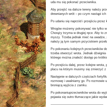
uda mu się pokonać przeciwnika.
Aby przejść na dalsze tereny należy prz
drewnianych wrót – po czym nastąpi ich 
Po udaniu się naprzód i przejściu prze
Wrogów możemy pokonywać nie tylko w w
Chorąży trzyma w drugiej ręce. Aby to z
myszy. Trzeba jednak mieć na uwadze, 
należy ją tym samym przyciskiem przeła
Po pokonaniu kolejnych przeciwników do
trzeba otworzyć wrota. Jednak dźwignia 
którego można znaleźć dostęp po krótki
Po przejściu dalej, przez kolejne wrota
placu na którym musimy się zmierzyć z 
Następnie w dalszych częściach fortyfi
rozmowę i uwalniamy go. Po rozmowie uc
broniącą wyjścia z zamku.
Po pokonaniuprzeciwników wrota do wyj
pojawia się outro tłumaczące jakie wyda
-------------------------------------------------------