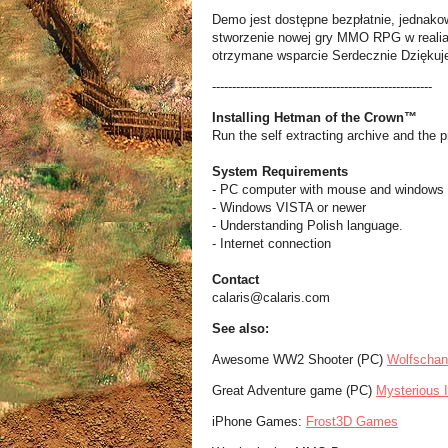
Demo jest dostępne bezpłatnie, jednako
stworzenie nowej gry MMO RPG w realia
otrzymane wsparcie Serdecznie Dziękuj
-------------------------------------------------------
Installing Hetman of the Crown™
Run the self extracting archive and the p
System Requirements
- PC computer with mouse and windows 
- Windows VISTA or newer
- Understanding Polish language.
- Internet connection
Contact
calaris@calaris.com
See also:
Awesome WW2 Shooter (PC)
Wolfschan
Great Adventure game (PC)
Mysterious 
iPhone Games:
Frost3D Games