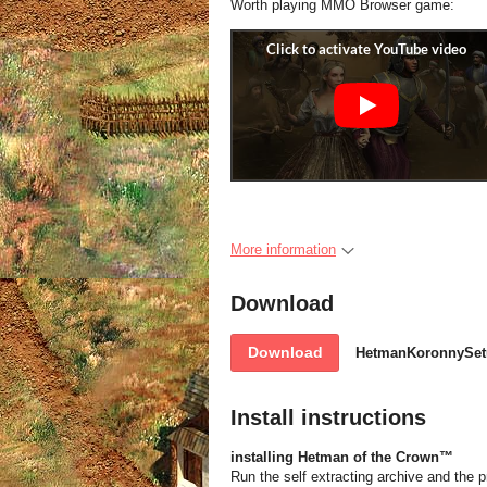
Worth playing MMO Browser game:
More information
Download
Download
HetmanKoronnySet
Install instructions
installing Hetman of the Crown™
Run the self extracting archive and the p