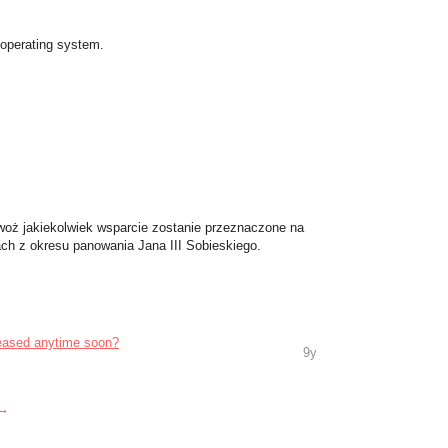
operating system.
woż jakiekolwiek wsparcie zostanie przeznaczone na
ch z okresu panowania Jana III Sobieskiego.
eleased anytime soon?
9y