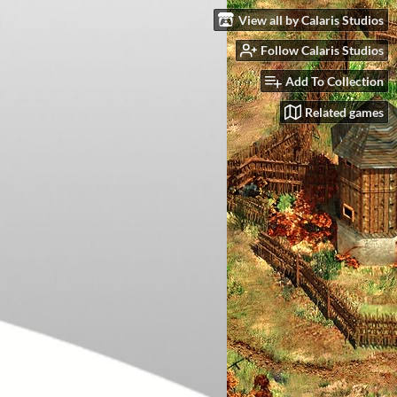
View all by Calaris Studios
Follow Calaris Studios
Add To Collection
Related games