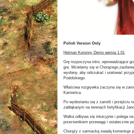
Polish Version Only
Hetman Koronny Demo wersja 1.01
Grę rozpoczyna intro, wprowadzające gra
gra. Wcielamy się w Chorążego,zaufaneg
wysłany, aby odszukać i uratować przy
Podolskiego.
Właściwa rozgrywka zaczyna się w zaroś
Kamieńca.
Po wydostaniu się z zarośli i przejściu 
zabłąkanym na terenach fortyfikacji Jan
Walka odbywa się intuicyjnie i polega n
przeciwnikiem przewagę i ostatecznie p
Chorąży z sarmacką swadą komentuje po